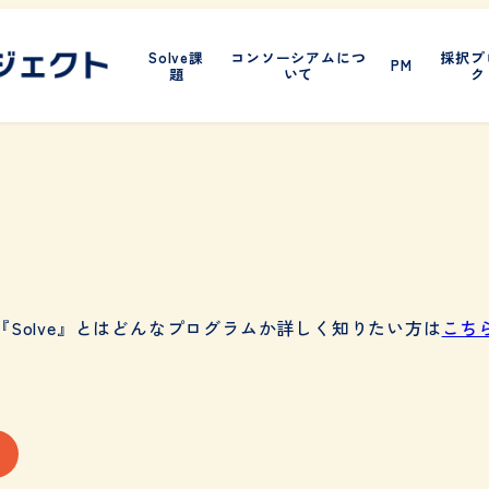
Solve課
コンソーシアムにつ
採択プ
PM
題
いて
ク
『Solve』とはどんなプログラムか詳しく知りたい方は
こち