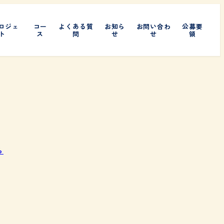
ロジェ
コー
よくある質
お知ら
お問い合わ
公募要
ト
ス
問
せ
せ
領
ら